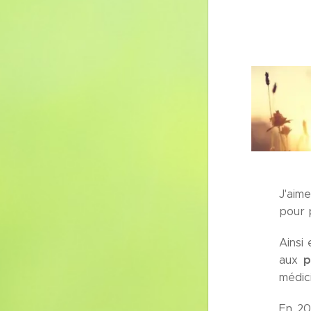
J'aim
pour 
Ainsi
pl
aux
médic
En 20