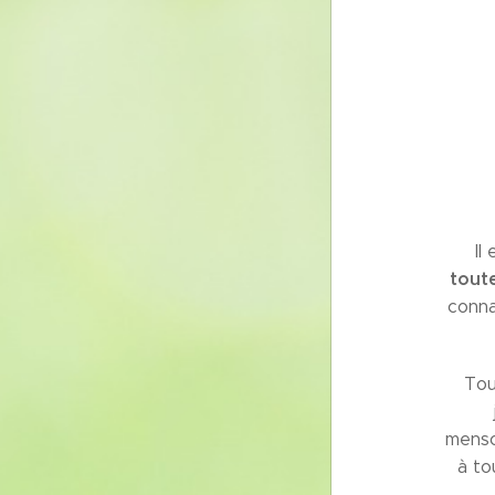
Il
toute
conna
Tou
menso
à to