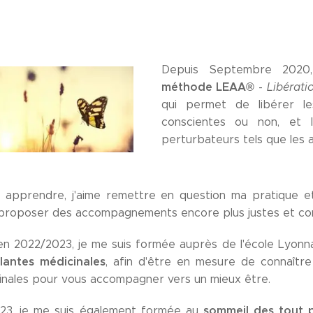
Depuis Septembre 2020,
méthode LEAA®
-
Libérati
qui permet de libérer le
conscientes ou non, et l
perturbateurs tels que les al
e apprendre, j'aime remettre en question ma pratique et
proposer des accompagnements encore plus justes et co
 en 2022/2023, je me suis formée auprès de l'école Lyonn
antes médicinales
, afin d'être en mesure de connaître
inales pour vous accompagner vers un mieux être.
sommeil des tout p
23, je me suis également formée au