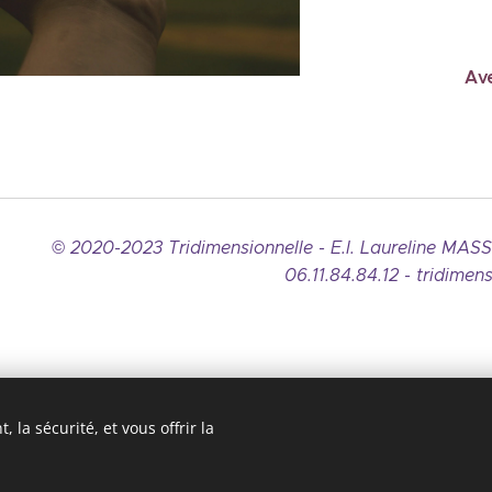
Av
© 2020-2023
Tridimensionnelle - E.I. Laureline M
06.11.84.84.12 - tridimensionn
 la sécurité, et vous offrir la