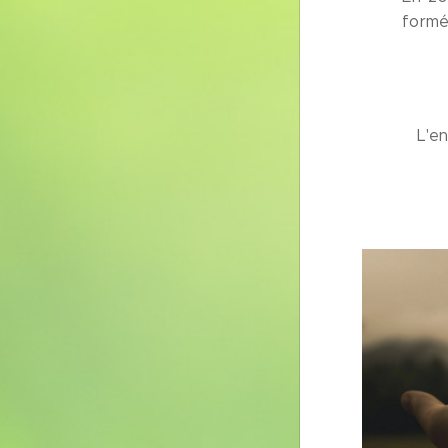
formé
L'e