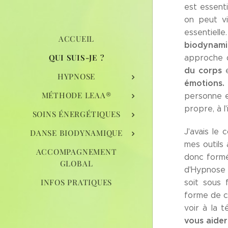
est essenti
on peut v
essentielle
ACCUEIL
biodynam
QUI SUIS-JE ?
approche
du corps
e
HYPNOSE
émotions.
MÉTHODE LEAA®
personne e
propre, à l
SOINS ÉNERGÉTIQUES
J'avais le 
DANSE BIODYNAMIQUE
mes outils 
ACCOMPAGNEMENT
donc form
GLOBAL
d'Hypnose 
INFOS PRATIQUES
soit sous 
forme de c
voir à la t
vous aider