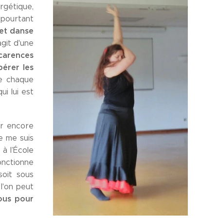
rgétique,
pourtant
et danse
agit d'une
 carences
bérer les
le chaque
i lui est
ier encore
e me suis
L
à l’École
onctionne
soit sous
l'on peut
vous pour