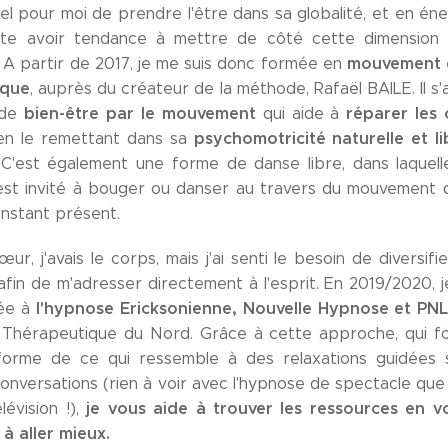
el pour moi de prendre l'être dans sa globalité, et en éne
ite avoir tendance à mettre de côté cette dimension 
mouvement 
. A partir de 2017, je me suis donc formée en
ique
, auprès du créateur de la méthode, Rafaël BAILE. Il s'
bien-être par le mouvement
réparer les
 de
qui aide à
psychomotricité naturelle et li
n le remettant dans sa
C'est également une forme de danse libre, dans laquel
st invité à bouger ou danser au travers du mouvement qu
'instant présent.
cœur, j'avais le corps, mais j'ai senti le besoin de diversif
afin de m'adresser directement à l'esprit. En 2019/2020, j
l'hypnose Ericksonienne, Nouvelle Hypnose et PN
ée à
Thérapeutique du Nord. Grâce à cette approche, qui f
forme de ce qui ressemble à des relaxations guidées 
onversations (rien à voir avec l'hypnose de spectacle que 
je vous aide à trouver les ressources en 
élévision !),
 à aller mieux.