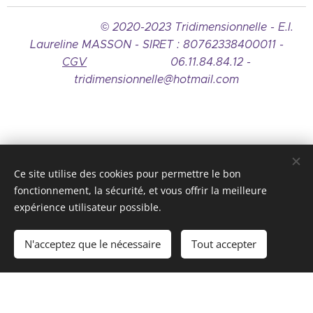
© 2020-2023
Tridimensionnelle - E.I.
Laureline MASSON - SIRET : 80762338400011
-
CGV
06.11.84.84.12 -
tridimensionnelle@hotmail.com
Ce site utilise des cookies pour permettre le bon
fonctionnement, la sécurité, et vous offrir la meilleure
Laureline MASSON
expérience utilisateur possible.
Conditions générales de vente
N'acceptez que le nécessaire
Tout accepter
Optimisé par
Webnode
Cookies
Créez votre site web gratuitement !