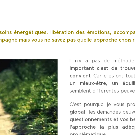
soins énergétiques, libération des émotions, accompa
pagné mais vous ne savez pas quelle approche choisir
Il n'y a pas de méthode
important c'est de trouv
convient
. Car elles ont tou
un mieux-être, un équili
semblent différentes peuve
C'est pourquoi je vous p
global
: les demandes peuve
questionnements et vos b
l'approche la plus adé
problématique
.