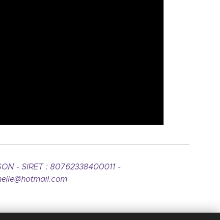
ASSON - SIRET : 80762338400011
-
le@hotmail.com